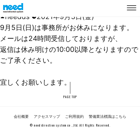
事務所休業日のお知らせ
投
needds
2021年9月3日(金)
稿
TOP
9月5日(日)は事務所がお休みになります。
者:
メールは24時間受信しておりますが、
初めての方へ
返信は休み明けの10:00以降となりますので
ご了承ください。
登録の流れ
お仕事内容
宜しくお願いします。
よくあるご質問
PAGE TOP
新規メンバー応募
メンバーログイン
会社概要
アクセスマップ
ご利用規約
警備業法標識はこちら
© need direction system co .,ltd. All Rights Reserved.