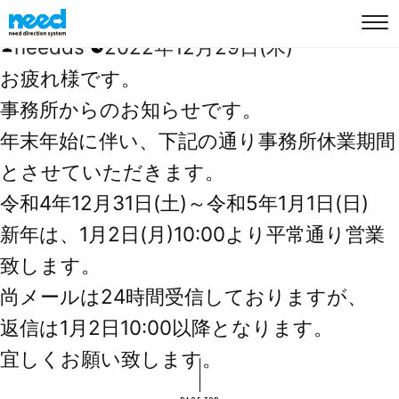
年末年始休業日のお知らせ
投
needds
2022年12月29日(木)
稿
TOP
お疲れ様です。
者:
事務所からのお知らせです。
初めての方へ
年末年始に伴い、下記の通り事務所休業期間
とさせていただきます。
登録の流れ
令和4年12月31日(土)～令和5年1月1日(日)
お仕事内容
新年は、1月2日(月)10:00より平常通り営業
致します。
よくあるご質問
尚メールは24時間受信しておりますが、
返信は1月2日10:00以降となります。
新規メンバー応募
メンバーログイン
宜しくお願い致します。